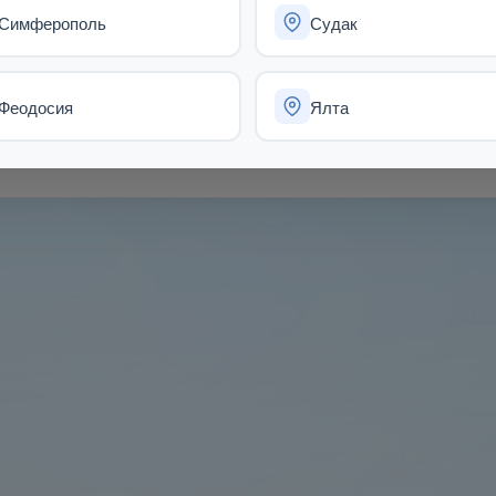
Симферополь
Судак
Заявок пока нет
Феодосия
Ялта
Попробуйте сменить город или загляните позже